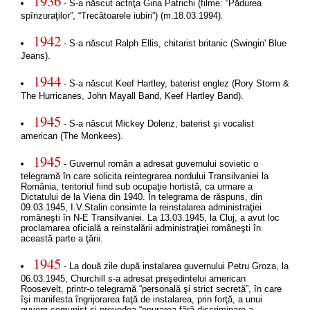
1936
- S-a născut actriţa Gina Patrichi (filme: “Pădurea
spînzuraţilor”, “Trecătoarele iubiri”) (m.18.03.1994).
1942
- S-a născut Ralph Ellis, chitarist britanic (Swingin' Blue
Jeans).
1944
- S-a născut Keef Hartley, baterist englez (Rory Storm &
The Hurricanes, John Mayall Band, Keef Hartley Band).
1945
- S-a născut Mickey Dolenz, baterist şi vocalist
american (The Monkees).
1945
- Guvernul român a adresat guvernului sovietic o
telegramă în care solicita reintegrarea nordului Transilvaniei la
România, teritoriul fiind sub ocupaţie hortistă, ca urmare a
Dictatului de la Viena din 1940. În telegrama de răspuns, din
09.03.1945, I.V.Stalin consimte la reinstalarea administraţiei
româneşti în N-E Transilvaniei. La 13.03.1945, la Cluj, a avut loc
proclamarea oficială a reinstalării administraţiei româneşti în
această parte a ţării.
1945
- La două zile după instalarea guvernului Petru Groza, la
06.03.1945, Churchill s-a adresat preşedintelui american
Roosevelt, printr-o telegramă “personală şi strict secretă”, în care
îşi manifesta îngrijorarea faţă de instalarea, prin forţă, a unui
guvern comunist şi prevedea “epurarea fără discriminare a