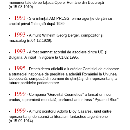
monumentale de pe faţada Operei Române din Bucureşti
(n.15.08.1910).
1991
- S-a înfiinţat AM PRESS, prima agenţie de ştiri cu
capital privat înfiinţată după 1989.
1993
- A murit Wilhelm Georg Berger, compozitor şi
muzicolog (n.04.12.1929).
1993
- A fost semnat acordul de asociere dintre UE şi
Bulgaria. A intrat în vigoare la 01.02.1995.
1995
- Deschiderea oficială a lucrărilor Comisiei de elaborare
a strategiei naţionale de pregătire a aderării României la Uniunea
Europeană, compusă din oameni de ştiinţă şi din reprezentanţi ai
tuturor partidelor parlamentare.
1999
- Compania “Gerovital Cosmetics” a lansat un nou
produs, o premieră mondială, parfumul anti-stress "Pyramid Blue".
1999
- A murit scriitorul Adolfo Bioy Casares, unul dintre
reprezentanţii de seamă ai literaturii fantastice argentiniene
(n.15.09.1914).