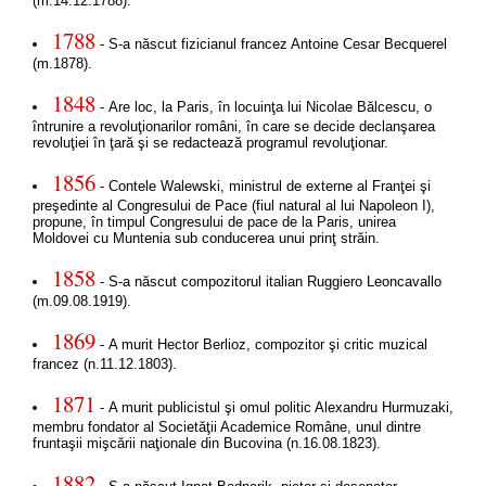
(m.14.12.1788).
1788
- S-a născut fizicianul francez Antoine Cesar Becquerel
(m.1878).
1848
- Are loc, la Paris, în locuinţa lui Nicolae Bălcescu, o
întrunire a revoluţionarilor români, în care se decide declanşarea
revoluţiei în ţară şi se redactează programul revoluţionar.
1856
- Contele Walewski, ministrul de externe al Franţei şi
preşedinte al Congresului de Pace (fiul natural al lui Napoleon I),
propune, în timpul Congresului de pace de la Paris, unirea
Moldovei cu Muntenia sub conducerea unui prinţ străin.
1858
- S-a născut compozitorul italian Ruggiero Leoncavallo
(m.09.08.1919).
1869
- A murit Hector Berlioz, compozitor şi critic muzical
francez (n.11.12.1803).
1871
- A murit publicistul şi omul politic Alexandru Hurmuzaki,
membru fondator al Societăţii Academice Române, unul dintre
fruntaşii mişcării naţionale din Bucovina (n.16.08.1823).
1882