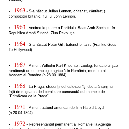
1963
- S-a născut Julian Lennon, chitarist, cântăreţ şi
compozitor britanic, fiul lui John Lennon.
1963
- Venirea la putere a Partidului Baas Arab Socialist în
Republica Arabă Siriană. Ziua Revoluţiei.
1964
- S-a născut Peter Gill, baterist britanic (Frankie Goes
To Hollywood).
1967
- A murit Wilhelm Karl Knechtel, zoolog, fondatorul şcolii
româneşti de entomologie agricolă în România, membru al
Academiei Române (n.28.09.1884).
1968
- La Praga, studenţii cehoslovaci îşi declară sprijinul
faţă de mişcarea de liberalizare cunoscută sub numele de
"Primăvara de la Praga".
1971
- A murit actorul american de film Harold Lloyd
(n.20.04.1894).
1972
- Reprezentantul permanent al României la Agenţia