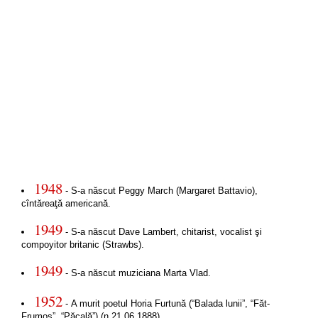
1948
- S-a născut Peggy March (Margaret Battavio),
cîntăreaţă americană.
1949
- S-a născut Dave Lambert, chitarist, vocalist şi
compoyitor britanic (Strawbs).
1949
- S-a născut muziciana Marta Vlad.
1952
- A murit poetul Horia Furtună (“Balada lunii”, “Făt-
Frumos”, “Păcală”) (n.21.06.1888).