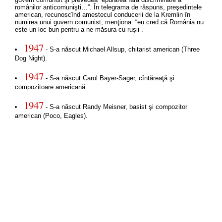
românilor anticomunişti…”. În telegrama de răspuns, preşedintele
american, recunoscînd amestecul conducerii de la Kremlin în
numirea unui guvern comunist, menţiona: “eu cred că România nu
este un loc bun pentru a ne măsura cu ruşii”.
1947
- S-a născut Michael Allsup, chitarist american (Three
Dog Night).
1947
- S-a născut Carol Bayer-Sager, cîntăreaţă şi
compozitoare americană.
1947
- S-a născut Randy Meisner, basist şi compozitor
american (Poco, Eagles).