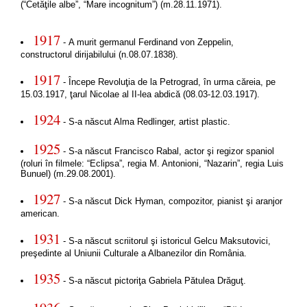
(“Cetăţile albe”, “Mare incognitum”) (m.28.11.1971).
1917
- A murit germanul Ferdinand von Zeppelin,
constructorul dirijabilului (n.08.07.1838).
1917
- Începe Revoluţia de la Petrograd, în urma căreia, pe
15.03.1917, ţarul Nicolae al II-lea abdică (08.03-12.03.1917).
1924
- S-a născut Alma Redlinger, artist plastic.
1925
- S-a născut Francisco Rabal, actor şi regizor spaniol
(roluri în filmele: “Eclipsa”, regia M. Antonioni, “Nazarin”, regia Luis
Bunuel) (m.29.08.2001).
1927
- S-a născut Dick Hyman, compozitor, pianist şi aranjor
american.
1931
- S-a născut scriitorul şi istoricul Gelcu Maksutovici,
preşedinte al Uniunii Culturale a Albanezilor din România.
1935
- S-a născut pictoriţa Gabriela Pătulea Drăguţ.