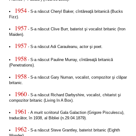
1954
- S-a născut Cheryl Baker, cîntăreaţă britanică (Bucks
Fizz).
1957
- S-a născut Clive Burr, baterist şi vocalist britanic (Iron
Maiden).
1957
- S-a născut Adi Carauleanu, actor şi poet.
1958
- S-a născut Pauline Murray, cîntăreaţă britanică
(Penetrations).
1958
- S-a născut Gary Numan, vocalist, compozitor şi clăpar
britanic.
1960
- S-a născut Richard Darbyshire, vocalist, chitarist şi
compozitor britanic (Living In A Box).
1961
- A murit scriitorul Gala Galaction (Grigore Pisculescu),
traducător, în 1938, al Bibliei (n.29.04.1879).
1962
- S-a născut Steve Grantley, baterist britanic (Eighth
Wonder).