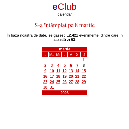
e
Club
calendar
S-a întâmplat pe 8 martie
În baza noastră de date, se găsesc
12.421
evenimente, dintre care în
această zi
63
.
martie
L
Ma
Mi
J
V
S
D
1
2
3
4
5
6
7
8
9
10
11
12
13
14
15
16
17
18
19
20
21
22
23
24
25
26
27
28
29
30
31
2026