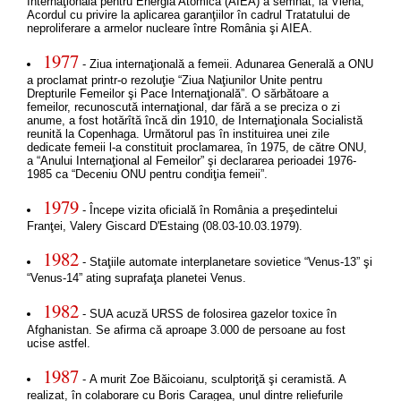
Internaţională pentru Energia Atomică (AIEA) a semnat, la Viena,
Acordul cu privire la aplicarea garanţiilor în cadrul Tratatului de
neproliferare a armelor nucleare între România şi AIEA.
1977
- Ziua internaţională a femeii. Adunarea Generală a ONU
a proclamat printr-o rezoluţie “Ziua Naţiunilor Unite pentru
Drepturile Femeilor şi Pace Internaţională”. O sărbătoare a
femeilor, recunoscută internaţional, dar fără a se preciza o zi
anume, a fost hotărîtă încă din 1910, de Internaţionala Socialistă
reunită la Copenhaga. Următorul pas în instituirea unei zile
dedicate femeii l-a constituit proclamarea, în 1975, de către ONU,
a “Anului Internaţional al Femeilor” şi declararea perioadei 1976-
1985 ca “Deceniu ONU pentru condiţia femeii”.
1979
- Începe vizita oficială în România a preşedintelui
Franţei, Valery Giscard D'Estaing (08.03-10.03.1979).
1982
- Staţiile automate interplanetare sovietice “Venus-13” şi
“Venus-14” ating suprafaţa planetei Venus.
1982
- SUA acuză URSS de folosirea gazelor toxice în
Afghanistan. Se afirma că aproape 3.000 de persoane au fost
ucise astfel.
1987
- A murit Zoe Băicoianu, sculptoriţă şi ceramistă. A
realizat, în colaborare cu Boris Caragea, unul dintre reliefurile