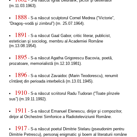
- S-a născut Ignat Bednarik, pictor şi desenator
(m.11.03.1963).
1888
- S-a născut sculptorul Cornel Medrea (“Victorie”,
“Dragoş–vodă şi zimbrul”) (m. 25.07.1964).
1891
- S-a născut Gaal Gabor, critic literar, publicist,
estetician şi sociolog, membru al Academiei Române
(m.13.08.1954).
1895
- S-a născut Agatha Grigorescu Bacovia, poetă,
prozatoare, memorialistă (m.12.10.1981).
1896
- S-a născut Zavaidoc (Marin Teodorescu), renumit
cîntăreţ din perioada interbelică (m.13.01.1945).
1910
- S-a născut scriitorul Radu Tudoran (“Toate pînzele
sus”) (m.19.11.1992).
1911
- S-a născut Emanuel Elenescu, dirijor şi compozitor,
dirijor al Orchestrei Simfonice a Radioteleviziunii Române.
1917
- S-a născut poetul Dimitrie Stelaru (pseudonim pentru
Dimitrie Petrescu), personaj enigmatic şi boem al literaturii române