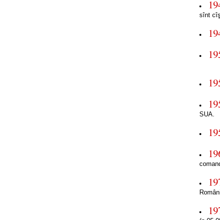
19
sînt cî
19
19
19
19
SUA.
19
19
comanda
19
Români
19