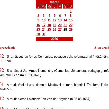
martie
L
Ma
Mi
J
V
S
D
1
2
3
4
5
6
7
8
9
10
11
12
13
14
15
16
17
18
19
20
21
22
23
24
25
26
27
28
29
30
31
2026
 precedentă
Ziua urmă
92
- S–a născut jan Amos Comenius, pedagog ceh, reformator al învăţământu
11.1670).
92
- S-a născut Jan Amos Komensky (Comenius, Johannes), pedagog şi ref
ţămîntului ceh (m.15.11.1670).
61
- A murit Vasile Lupu, domn al Moldovei, ctitor al bisericii “Trei Ierarhi” din
34-1653).
12
- A murit pictorul olandez Jan van der Heyden (n.05.03.1637).
76