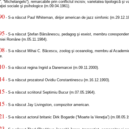
”, ”Michelangelo”), remarcabile prin conflictul incisiv, varietatea tipologică şi 
ţiei sociale şi psihologice (m.09.04.1961).
90
- S-a născut Paul Whiteman, dirijor american de jazz simfonic (m.29.12.1
95
- S-a născut Ştefan Bârsănescu, pedagog şi eseist, membru coresponden
iei Române (m.05.11.1984).
08
- S-a născut Mihai C. Băcescu, zoolog şi oceanolog, membru al Academi
e.
10
- S-a născut regina Ingrid a Danemarcei (m.09.11.2000).
14
- S-a născut prozatorul Ovidiu Constantinescu (m.16.12.1993).
15
- S-a născut scriitorul Septimiu Bucur (m.07.05.1964).
15
- S-a născut Jay Livingston, compozitor american.
21
- S-a născut actorul britanic Dirk Bogarde (“Moarte la Veneţia”) (m.08.05.1
23