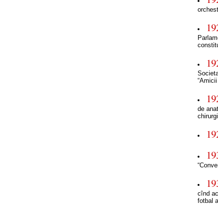
orches
19
Parlam
constit
19
Societa
“Amicii
19
de ana
chirurg
19
19
“Conver
19
cînd ac
fotbal 