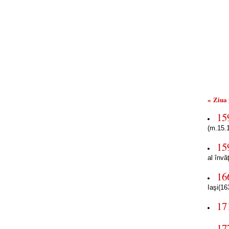
« Ziua
15
(m.15.
15
al învă
16
Iaşi(16
17
17