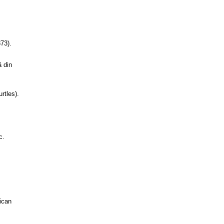
873).
ă din
rtles).
c.
rican