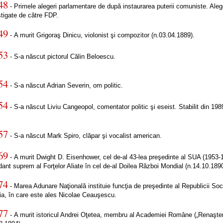
48
- Primele alegeri parlamentare de după instaurarea puterii comuniste. Aleg
ştigate de către FDP.
49
- A murit Grigoraş Dinicu, violonist şi compozitor (n.03.04.1889).
53
- S-a născut pictorul Călin Beloescu.
54
- S-a născut Adrian Severin, om politic.
54
- S-a născut Liviu Cangeopol, comentator politic şi eseist. Stabilit din 198
57
- S-a născut Mark Spiro, clăpar şi vocalist american.
69
- A murit Dwight D. Eisenhower, cel de-al 43-lea preşedinte al SUA (1953-
nt suprem al Forţelor Aliate în cel de-al Doilea Război Mondial (n.14.10.1890
74
- Marea Adunare Naţională instituie funcţia de preşedinte al Republicii Soc
a, în care este ales Nicolae Ceauşescu.
77
- A murit istoricul Andrei Oţetea, membru al Academiei Române („Renaşte