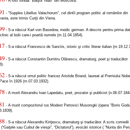
- A fost fondat “Balşoi Teatr” din Moscova.
91
- “Supplex Libellus Valachorum”, cel dintîi program politic al românilor din
vania, este trimis Curţii din Viena.
99
- S-a născut Karl von Basedow, medic german. A descris pentru prima da
 clinic al bolii care-i poartă numele (m.11.04.1854).
17
- S-a născut Francesco de Sanctis, istoric şi critic literar italian (m.19.12.
49
- S-a născut Constantin Dumitru Olănescu, dramaturg, poet şi traducător
8).
62
- S-a născut omul politic francez Aristide Briand, laureat al Premiului Nobe
 Pace în 1926 (m.07.03.1932).
78
- A murit Alexandru Ioan Lapedatu, poet, prozator şi publicist (n.06.07.184
81
- A murit compozitorul rus Modest Petrovici Musorsgki (opera "Boris God
3.1839).
88
- S-a născut Alexandru Kiriţescu, dramaturg şi traducător. A scris comedii
e (“Gaiţele sau Cuibul de viespi”, “Dictatorul”), evocări istorice ( “Nunta din Per