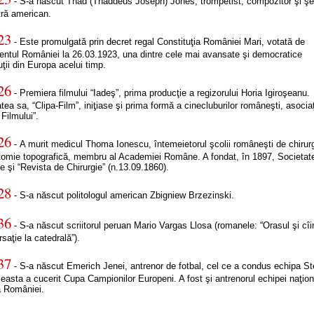
- S-a născut Thad (Thaddeus Joseph) Jones, trompetist, compozitor şi şe
tră american.
23
- Este promulgată prin decret regal Constituţia României Mari, votată de
entul României la 26.03.1923, una dintre cele mai avansate şi democratice
uţii din Europa acelui timp.
26
- Premiera filmului “Iadeş”, prima producţie a regizorului Horia Igiroşeanu.
tea sa, “Clipa-Film”, iniţiase şi prima formă a cinecluburilor româneşti, asocia
 Filmului”.
26
- A murit medicul Thoma Ionescu, întemeietorul şcolii româneşti de chirurg
tomie topografică, membru al Academiei Române. A fondat, în 1897, Societat
ie şi “Revista de Chirurgie” (n.13.09.1860).
28
- S-a născut politologul american Zbigniew Brzezinski.
36
- S-a născut scriitorul peruan Mario Vargas Llosa (romanele: “Orasul şi cîin
saţie la catedrală”).
37
- S-a născut Emerich Jenei, antrenor de fotbal, cel ce a condus echipa S
easta a cucerit Cupa Campionilor Europeni. A fost şi antrenorul echipei naţio
a României.