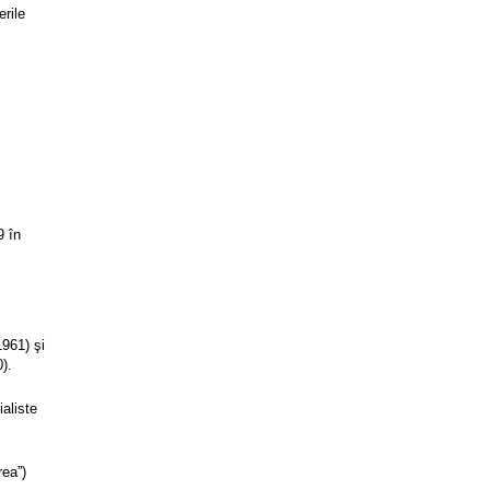
erile
9 în
1961) şi
).
ialiste
rea”)