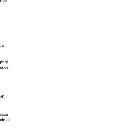
f de
ţia
ie şi
ea de
ii”,
teaua
nale de