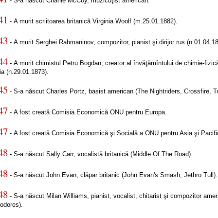
- S-a născut Charlie McCoy, muzicuţist american.
41
- A murit scriitoarea britanică Virginia Woolf (m.25.01.1882).
43
- A murit Serghei Rahmaninov, compozitor, pianist şi dirijor rus (n.01.04.1
44
- A murit chimistul Petru Bogdan, creator al învăţămîntului de chimie-fizic
a (n.29.01.1873).
45
- S-a născut Charles Portz, basist american (The Nightriders, Crossfire, Tu
47
- A fost creată Comisia Economică ONU pentru Europa.
47
- A fost creată Comisia Economică şi Socială a ONU pentru Asia şi Pacifi
48
- S-a născut Sally Carr, vocalistă britanică (Middle Of The Road).
48
- S-a născut John Evan, clăpar britanic (John Evan's Smash, Jethro Tull).
48
- S-a născut Milan Williams, pianist, vocalist, chitarist şi compozitor ame
dores).