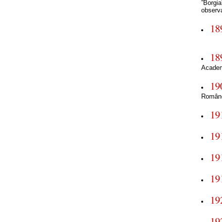
”Borgia
observa
18
18
Academ
19
Român
19
19
19
19
19
19