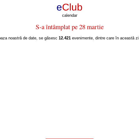
e
Club
calendar
S-a întâmplat pe 28 martie
baza noastră de date, se găsesc
12.421
evenimente, dintre care în această z