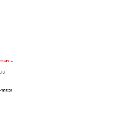
toare »
lui
ormator