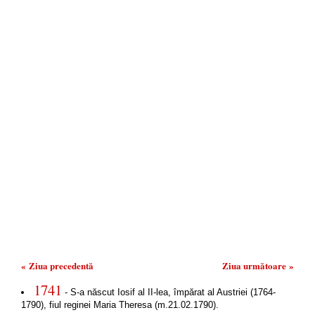
« Ziua precedentă
Ziua următoare »
1741
- S-a născut Iosif al II-lea, împărat al Austriei (1764-
1790), fiul reginei Maria Theresa (m.21.02.1790).