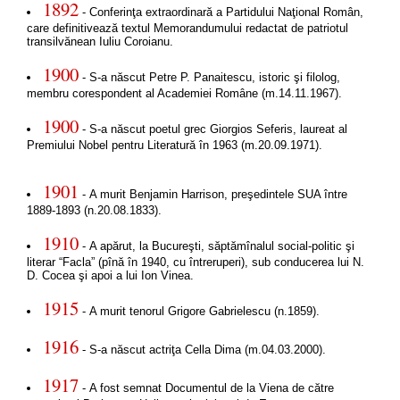
1892
- Conferinţa extraordinară a Partidului Naţional Român,
care definitivează textul Memorandumului redactat de patriotul
transilvănean Iuliu Coroianu.
1900
- S-a născut Petre P. Panaitescu, istoric şi filolog,
membru corespondent al Academiei Române (m.14.11.1967).
1900
- S-a născut poetul grec Giorgios Seferis, laureat al
Premiului Nobel pentru Literatură în 1963 (m.20.09.1971).
1901
- A murit Benjamin Harrison, preşedintele SUA între
1889-1893 (n.20.08.1833).
1910
- A apărut, la Bucureşti, săptămînalul social-politic şi
literar “Facla” (pînă în 1940, cu întreruperi), sub conducerea lui N.
D. Cocea şi apoi a lui Ion Vinea.
1915
- A murit tenorul Grigore Gabrielescu (n.1859).
1916
- S-a născut actriţa Cella Dima (m.04.03.2000).
1917
- A fost semnat Documentul de la Viena de către