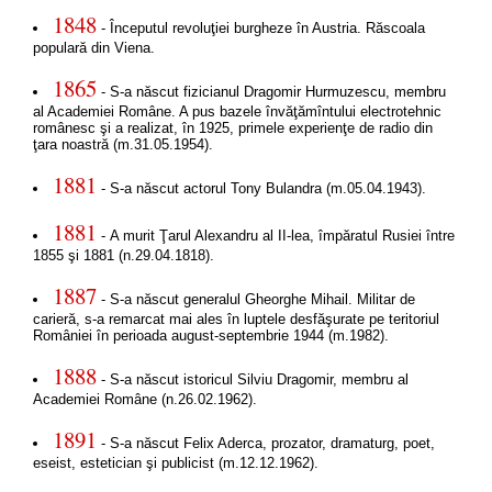
1848
- Începutul revoluţiei burgheze în Austria. Răscoala
populară din Viena.
1865
- S-a născut fizicianul Dragomir Hurmuzescu, membru
al Academiei Române. A pus bazele învăţămîntului electrotehnic
românesc şi a realizat, în 1925, primele experienţe de radio din
ţara noastră (m.31.05.1954).
1881
- S-a născut actorul Tony Bulandra (m.05.04.1943).
1881
- A murit Ţarul Alexandru al II-lea, împăratul Rusiei între
1855 şi 1881 (n.29.04.1818).
1887
- S-a născut generalul Gheorghe Mihail. Militar de
carieră, s-a remarcat mai ales în luptele desfăşurate pe teritoriul
României în perioada august-septembrie 1944 (m.1982).
1888
- S-a născut istoricul Silviu Dragomir, membru al
Academiei Române (n.26.02.1962).
1891
- S-a născut Felix Aderca, prozator, dramaturg, poet,
eseist, estetician şi publicist (m.12.12.1962).