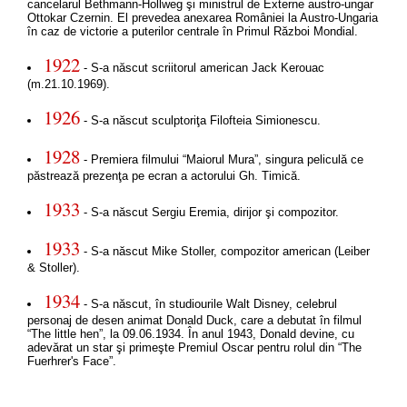
cancelarul Bethmann-Hollweg şi ministrul de Externe austro-ungar
Ottokar Czernin. El prevedea anexarea României la Austro-Ungaria
în caz de victorie a puterilor centrale în Primul Război Mondial.
1922
- S-a născut scriitorul american Jack Kerouac
(m.21.10.1969).
1926
- S-a născut sculptoriţa Filofteia Simionescu.
1928
- Premiera filmului “Maiorul Mura”, singura peliculă ce
păstrează prezenţa pe ecran a actorului Gh. Timică.
1933
- S-a născut Sergiu Eremia, dirijor şi compozitor.
1933
- S-a născut Mike Stoller, compozitor american (Leiber
& Stoller).
1934
- S-a născut, în studiourile Walt Disney, celebrul
personaj de desen animat Donald Duck, care a debutat în filmul
“The little hen”, la 09.06.1934. În anul 1943, Donald devine, cu
adevărat un star şi primeşte Premiul Oscar pentru rolul din “The
Fuerhrer's Face”.