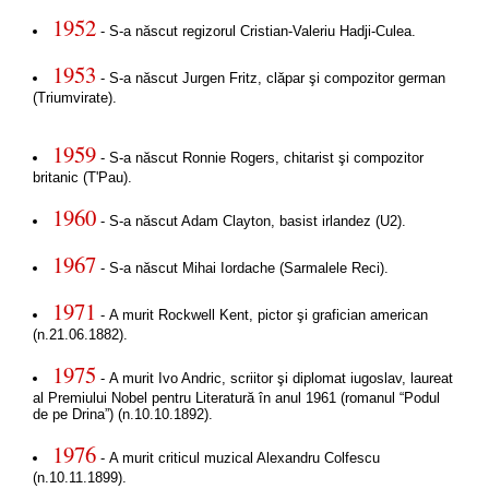
1952
- S-a născut regizorul Cristian-Valeriu Hadji-Culea.
1953
- S-a născut Jurgen Fritz, clăpar şi compozitor german
(Triumvirate).
1959
- S-a născut Ronnie Rogers, chitarist şi compozitor
britanic (T'Pau).
1960
- S-a născut Adam Clayton, basist irlandez (U2).
1967
- S-a născut Mihai Iordache (Sarmalele Reci).
1971
- A murit Rockwell Kent, pictor şi grafician american
(n.21.06.1882).
1975
- A murit Ivo Andric, scriitor şi diplomat iugoslav, laureat
al Premiului Nobel pentru Literatură în anul 1961 (romanul “Podul
de pe Drina”) (n.10.10.1892).
1976
- A murit criticul muzical Alexandru Colfescu
(n.10.11.1899).