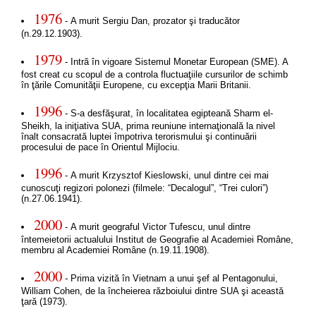
1976
- A murit Sergiu Dan, prozator şi traducător
(n.29.12.1903).
1979
- Intră în vigoare Sistemul Monetar European (SME). A
fost creat cu scopul de a controla fluctuaţiile cursurilor de schimb
în ţările Comunităţii Europene, cu excepţia Marii Britanii.
1996
- S-a desfăşurat, în localitatea egipteană Sharm el-
Sheikh, la iniţiativa SUA, prima reuniune internaţională la nivel
înalt consacrată luptei împotriva terorismului şi continuării
procesului de pace în Orientul Mijlociu.
1996
- A murit Krzysztof Kieslowski, unul dintre cei mai
cunoscuţi regizori polonezi (filmele: “Decalogul”, “Trei culori”)
(n.27.06.1941).
2000
- A murit geograful Victor Tufescu, unul dintre
întemeietorii actualului Institut de Geografie al Academiei Române,
membru al Academiei Române (n.19.11.1908).
2000
- Prima vizită în Vietnam a unui şef al Pentagonului,
William Cohen, de la încheierea războiului dintre SUA şi această
ţară (1973).