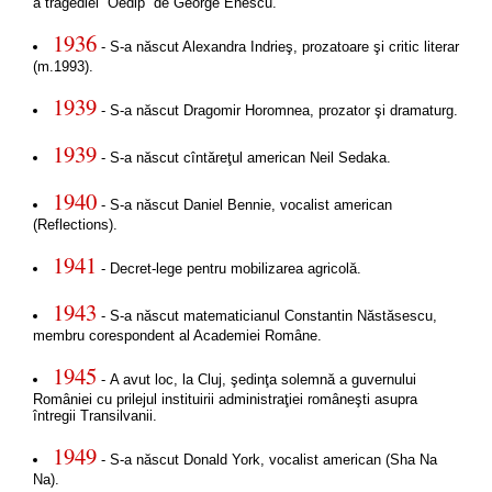
a tragediei “Oedip” de George Enescu.
1936
- S-a născut Alexandra Indrieş, prozatoare şi critic literar
(m.1993).
1939
- S-a născut Dragomir Horomnea, prozator şi dramaturg.
1939
- S-a născut cîntăreţul american Neil Sedaka.
1940
- S-a născut Daniel Bennie, vocalist american
(Reflections).
1941
- Decret-lege pentru mobilizarea agricolă.
1943
- S-a născut matematicianul Constantin Năstăsescu,
membru corespondent al Academiei Române.
1945
- A avut loc, la Cluj, şedinţa solemnă a guvernului
României cu prilejul instituirii administraţiei româneşti asupra
întregii Transilvanii.
1949
- S-a născut Donald York, vocalist american (Sha Na
Na).