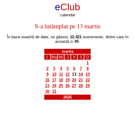
e
Club
calendar
S-a întâmplat pe 13 martie
În baza noastră de date, se găsesc
12.421
evenimente, dintre care în
această zi
45
.
martie
L
Ma
Mi
J
V
S
D
1
2
3
4
5
6
7
8
9
10
11
12
13
14
15
16
17
18
19
20
21
22
23
24
25
26
27
28
29
30
31
2026