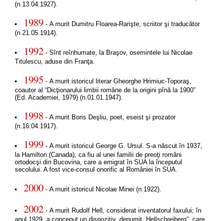
(n.13.04.1927).
1989
- A murit Dumitru Floarea-Rarişte, scriitor şi traducător
(n.21.05.1914).
1992
- Sînt reînhumate, la Braşov, osemintele lui Nicolae
Titulescu, aduse din Franţa.
1995
- A murit istoricul literar Gheorghe Hrimiuc-Toporaş,
coautor al “Dicţionarului limbii române de la origini pînă la 1900”
(Ed. Academiei, 1979) (n.01.01.1947).
1998
- A murit Boris Deşliu, poet, eseist şi prozator
(n.16.04.1917).
1999
- A murit istoricul George G. Ursul. S-a născut în 1937,
la Hamilton (Canada), ca fiu al unei familii de preoţi români
ortodocşi din Bucovina, care a emigrat în SUA la începutul
secolului. A fost vice-consul onorific al României în SUA.
2000
- A murit istoricul Nicolae Minei (n.1922).
2002
- A murit Rudolf Hell, considerat inventatorul faxului; în
anul 1929, a conceput un dispozitiv, denumit „Hellschreiberg”, care