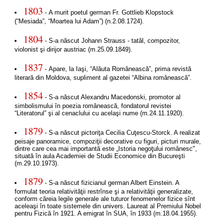
1803
- A murit poetul german Fr. Gottlieb Klopstock
(“Mesiada”, “Moartea lui Adam”) (n.2.08.1724).
1804
- S-a născut Johann Strauss - tatăl, compozitor,
violonist şi dirijor austriac (m.25.09.1849).
1837
- Apare, la Iaşi, “Alăuta Românească”, prima revistă
literară din Moldova, supliment al gazetei “Albina românească”.
1854
- S-a născut Alexandru Macedonski, promotor al
simbolismului în poezia românească, fondatorul revistei
“Literatorul” şi al cenaclului cu acelaşi nume (m.24.11.1920).
1879
- S-a născut pictoriţa Cecilia Cuţescu-Storck. A realizat
peisaje panoramice, compoziţii decorative cu figuri, picturi murale,
dintre care cea mai importantă este „Istoria negoţului românesc",
situată în aula Academiei de Studii Economice din Bucureşti
(m.29.10.1973).
1879
- S-a născut fizicianul german Albert Einstein. A
formulat teoria relativităţii restrînse şi a relativităţii generalizate,
conform căreia legile generale ale tuturor fenomenelor fizice sînt
aceleaşi în toate sistemele din univers. Laureat al Premiului Nobel
pentru Fizică în 1921. A emigrat în SUA, în 1933 (m.18.04.1955).