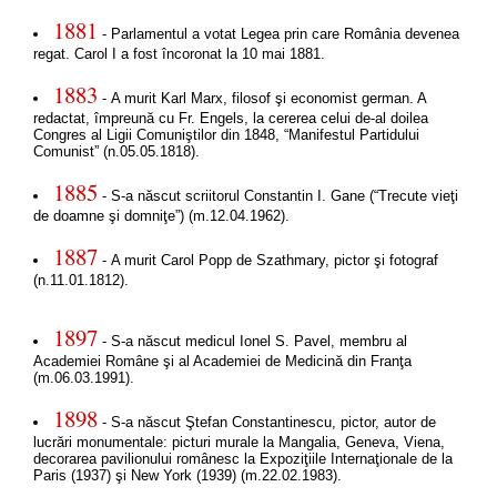
1881
- Parlamentul a votat Legea prin care România devenea
regat. Carol I a fost încoronat la 10 mai 1881.
1883
- A murit Karl Marx, filosof şi economist german. A
redactat, împreună cu Fr. Engels, la cererea celui de-al doilea
Congres al Ligii Comuniştilor din 1848, “Manifestul Partidului
Comunist” (n.05.05.1818).
1885
- S-a născut scriitorul Constantin I. Gane (“Trecute vieţi
de doamne şi domniţe”) (m.12.04.1962).
1887
- A murit Carol Popp de Szathmary, pictor şi fotograf
(n.11.01.1812).
1897
- S-a născut medicul Ionel S. Pavel, membru al
Academiei Române şi al Academiei de Medicină din Franţa
(m.06.03.1991).
1898
- S-a născut Ştefan Constantinescu, pictor, autor de
lucrări monumentale: picturi murale la Mangalia, Geneva, Viena,
decorarea pavilionului românesc la Expoziţiile Internaţionale de la
Paris (1937) şi New York (1939) (m.22.02.1983).