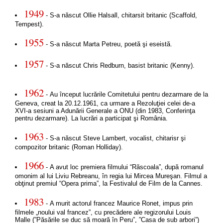
1949
- S-a născut Ollie Halsall, chitarsit britanic (Scaffold,
Tempest).
1955
- S-a născut Marta Petreu, poetă şi eseistă.
1957
- S-a născut Chris Redburn, basist britanic (Kenny).
1962
- Au început lucrările Comitetului pentru dezarmare de la
Geneva, creat la 20.12.1961, ca urmare a Rezoluţiei celei de-a
XVI-a sesiuni a Adunării Generale a ONU (din 1983, Conferinţa
pentru dezarmare). La lucrări a participat şi România.
1963
- S-a născut Steve Lambert, vocalist, chitarisr şi
compozitor britanic (Roman Holliday).
1966
- A avut loc premiera filmului “Răscoala”, după romanul
omonim al lui Liviu Rebreanu, în regia lui Mircea Mureşan. Filmul a
obţinut premiul “Opera prima”, la Festivalul de Film de la Cannes.
1983
- A murit actorul francez Maurice Ronet, impus prin
filmele „noului val francez”, cu precădere ale regizorului Louis
Malle (”Păsările se duc să moară în Peru”, ”Casa de sub arbori”)