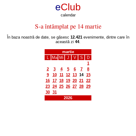
e
Club
calendar
S-a întâmplat pe 14 martie
În baza noastră de date, se găsesc
12.421
evenimente, dintre care în
această zi
44
.
martie
L
Ma
Mi
J
V
S
D
1
2
3
4
5
6
7
8
9
10
11
12
13
14
15
16
17
18
19
20
21
22
23
24
25
26
27
28
29
30
31
2026