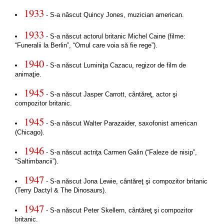
1933
- S-a născut Quincy Jones, muzician american.
1933
- S-a născut actorul britanic Michel Caine (filme:
“Funeralii la Berlin”, “Omul care voia să fie rege”).
1940
- S-a născut Luminiţa Cazacu, regizor de film de
animaţie.
1945
- S-a născut Jasper Carrott, cântăreţ, actor şi
compozitor britanic.
1945
- S-a născut Walter Parazaider, saxofonist american
(Chicago).
1946
- S-a născut actriţa Carmen Galin (“Faleze de nisip”,
“Saltimbancii”).
1947
- S-a născut Jona Lewie, cântăreţ şi compozitor britanic
(Terry Dactyl & The Dinosaurs).
1947
- S-a născut Peter Skellern, cântăreţ şi compozitor
britanic.