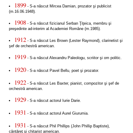
1899
- S-a născut Mircea Damian, prozator şi publicist
(m.16.06.1948).
1908
- S-a născut fizicianul Serban Ţiţeica, membru şi
preşedinte ad-interim al Academiei Române (m.1985).
1912
- S-a născut Les Brown (Lester Raymond), clarinetist şi
şef de orchestră american.
1919
- S-a născut Alexandru Paleologu, scriitor şi om politic.
1920
- S-a născut Pavel Bellu, poet şi prozator.
1922
- S-a născut Les Baxter, pianist, compozitor şi şef de
orchestră american.
1929
- S-a născut actorul Iurie Darie.
1931
- S-a născut actorul Aurel Giurumia.
1931
- S-a născut Phil Phillips (John Phillip Baptiste),
cântăreţ şi chitarist american.