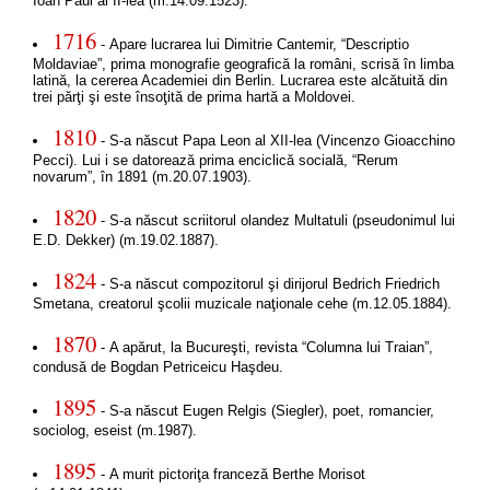
Ioan Paul al II-lea (m.14.09.1523).
1716
- Apare lucrarea lui Dimitrie Cantemir, “Descriptio
Moldaviae”, prima monografie geografică la români, scrisă în limba
latină, la cererea Academiei din Berlin. Lucrarea este alcătuită din
trei părţi şi este însoţită de prima hartă a Moldovei.
1810
- S-a născut Papa Leon al XII-lea (Vincenzo Gioacchino
Pecci). Lui i se datorează prima enciclică socială, “Rerum
novarum”, în 1891 (m.20.07.1903).
1820
- S-a născut scriitorul olandez Multatuli (pseudonimul lui
E.D. Dekker) (m.19.02.1887).
1824
- S-a născut compozitorul şi dirijorul Bedrich Friedrich
Smetana, creatorul şcolii muzicale naţionale cehe (m.12.05.1884).
1870
- A apărut, la Bucureşti, revista “Columna lui Traian”,
condusă de Bogdan Petriceicu Haşdeu.
1895
- S-a născut Eugen Relgis (Siegler), poet, romancier,
sociolog, eseist (m.1987).
1895
- A murit pictoriţa franceză Berthe Morisot