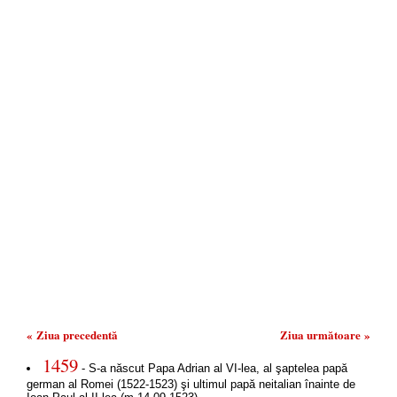
« Ziua precedentă
Ziua următoare »
1459
- S-a născut Papa Adrian al VI-lea, al şaptelea papă
german al Romei (1522-1523) şi ultimul papă neitalian înainte de