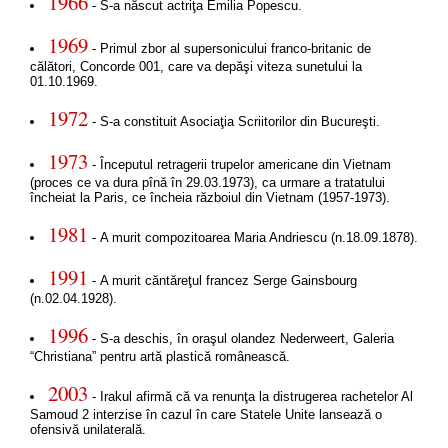
1966
- S-a născut actriţa Emilia Popescu.
1969
- Primul zbor al supersonicului franco-britanic de
călători, Concorde 001, care va depăşi viteza sunetului la
01.10.1969.
1972
- S-a constituit Asociaţia Scriitorilor din Bucureşti.
1973
- Începutul retragerii trupelor americane din Vietnam
(proces ce va dura pînă în 29.03.1973), ca urmare a tratatului
încheiat la Paris, ce încheia războiul din Vietnam (1957-1973).
1981
- A murit compozitoarea Maria Andriescu (n.18.09.1878).
1991
- A murit căntăreţul francez Serge Gainsbourg
(n.02.04.1928).
1996
- S-a deschis, în oraşul olandez Nederweert, Galeria
“Christiana” pentru artă plastică românească.
2003
- Irakul afirmă că va renunţa la distrugerea rachetelor Al
Samoud 2 interzise în cazul în care Statele Unite lansează o
ofensivă unilaterală.