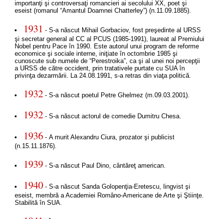
importanţi şi controversaţi romancieri ai secolului XX, poet şi
eseist (romanul “Amantul Doamnei Chatterley”) (n.11.09.1885).
1931
- S-a născut Mihail Gorbaciov, fost preşedinte al URSS
şi secretar general al CC al PCUS (1985-1991), laureat al Premiului
Nobel pentru Pace în 1990. Este autorul unui program de reforme
economice şi sociale interne, iniţiate în octombrie 1985 şi
cunoscute sub numele de “Perestroika”, ca şi al unei noi percepţii
a URSS de către occident, prin tratativele purtate cu SUA în
privinţa dezarmării. La 24.08.1991, s-a retras din viaţa politică.
1932
- S-a născut poetul Petre Ghelmez (m.09.03.2001).
1932
- S-a născut actorul de comedie Dumitru Chesa.
1936
- A murit Alexandru Ciura, prozator şi publicist
(n.15.11.1876).
1939
- S-a născut Paul Dino, cântăreţ american.
1940
- S-a născut Sanda Golopenţia-Eretescu, lingvist şi
eseist, membră a Academiei Româno-Americane de Arte şi Ştiinţe.
Stabilită în SUA.