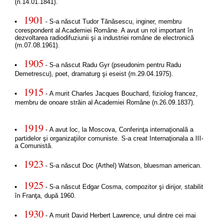
(n.14.01.1841).
1901
- S-a născut Tudor Tănăsescu, inginer, membru
corespondent al Academiei Române. A avut un rol important în
dezvoltarea radiodifuziunii şi a industriei române de electronică
(m.07.08.1961).
1905
- S-a născut Radu Gyr (pseudonim pentru Radu
Demetrescu), poet, dramaturg şi eseist (m.29.04.1975).
1915
- A murit Charles Jacques Bouchard, fiziolog francez,
membru de onoare străin al Academiei Române (n.26.09.1837).
1919
- A avut loc, la Moscova, Conferinţa internaţională a
partidelor şi organizaţiilor comuniste. S-a creat Internaţionala a III-
a Comunistă.
1923
- S-a născut Doc (Arthel) Watson, bluesman american.
1925
- S-a născut Edgar Cosma, compozitor şi dirijor, stabilit
în Franţa, după 1960.
1930
- A murit David Herbert Lawrence, unul dintre cei mai