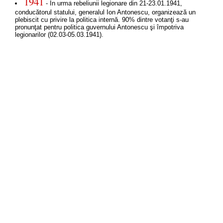
1941
- În urma rebeliunii legionare din 21-23.01.1941,
conducătorul statului, generalul Ion Antonescu, organizează un
plebiscit cu privire la politica internă. 90% dintre votanţi s-au
pronunţat pentru politica guvernului Antonescu şi împotriva
legionarilor (02.03-05.03.1941).