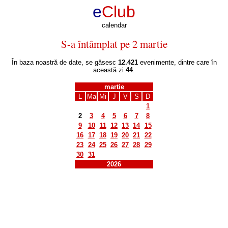
e
Club
calendar
S-a întâmplat pe 2 martie
În baza noastră de date, se găsesc
12.421
evenimente, dintre care în
această zi
44
.
martie
L
Ma
Mi
J
V
S
D
1
2
3
4
5
6
7
8
9
10
11
12
13
14
15
16
17
18
19
20
21
22
23
24
25
26
27
28
29
30
31
2026