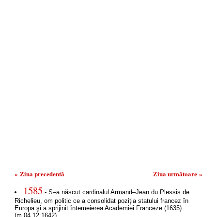
« Ziua precedentă
Ziua următoare »
1585
- S–a născut cardinalul Armand–Jean du Plessis de
Richelieu, om politic ce a consolidat poziţia statului francez în
Europa şi a sprijinit întemeierea Academiei Franceze (1635)
(m.04.12.1642).