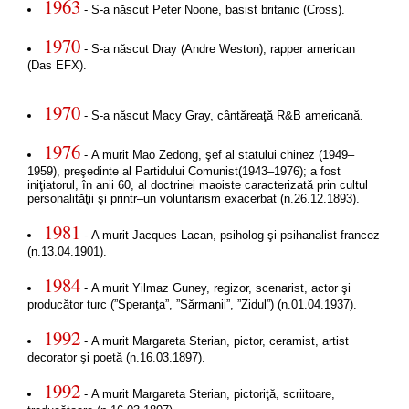
1963
- S-a născut Peter Noone, basist britanic (Cross).
1970
- S-a născut Dray (Andre Weston), rapper american
(Das EFX).
1970
- S-a născut Macy Gray, cântăreaţă R&B americană.
1976
- A murit Mao Zedong, şef al statului chinez (1949–
1959), preşedinte al Partidului Comunist(1943–1976); a fost
iniţiatorul, în anii 60, al doctrinei maoiste caracterizată prin cultul
personalităţii şi printr–un voluntarism exacerbat (n.26.12.1893).
1981
- A murit Jacques Lacan, psiholog şi psihanalist francez
(n.13.04.1901).
1984
- A murit Yilmaz Guney, regizor, scenarist, actor şi
producător turc (”Speranţa”, ”Sărmanii”, ”Zidul”) (n.01.04.1937).
1992
- A murit Margareta Sterian, pictor, ceramist, artist
decorator şi poetă (n.16.03.1897).
1992
- A murit Margareta Sterian, pictoriţă, scriitoare,