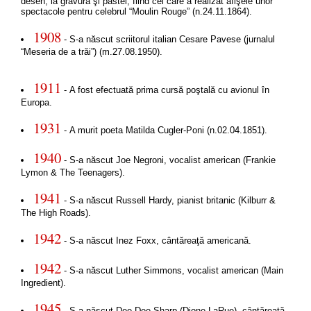
desen, la gravură şi pastel, fiind cel care a realizat afişele unor
spectacole pentru celebrul “Moulin Rouge” (n.24.11.1864).
1908
- S-a născut scriitorul italian Cesare Pavese (jurnalul
“Meseria de a trăi”) (m.27.08.1950).
1911
- A fost efectuată prima cursă poştală cu avionul în
Europa.
1931
- A murit poeta Matilda Cugler-Poni (n.02.04.1851).
1940
- S-a născut Joe Negroni, vocalist american (Frankie
Lymon & The Teenagers).
1941
- S-a născut Russell Hardy, pianist britanic (Kilburr &
The High Roads).
1942
- S-a născut Inez Foxx, cântăreaţă americană.
1942
- S-a născut Luther Simmons, vocalist american (Main
Ingredient).
1945
- S-a născut Dee Dee Sharp (Dione LaRue), cântăreaţă