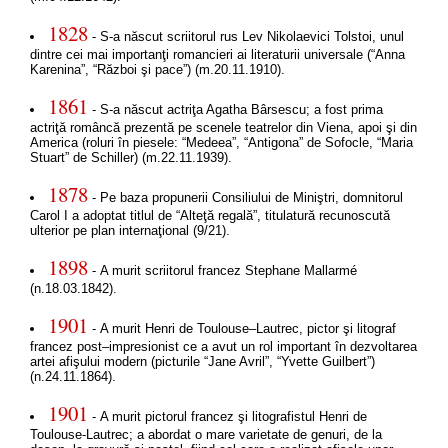
1828
- S-a născut scriitorul rus Lev Nikolaevici Tolstoi, unul
dintre cei mai importanţi romancieri ai literaturii universale (“Anna
Karenina”, “Război şi pace”) (m.20.11.1910).
1861
- S-a născut actriţa Agatha Bârsescu; a fost prima
actriţă româncă prezentă pe scenele teatrelor din Viena, apoi şi din
America (roluri în piesele: “Medeea”, “Antigona” de Sofocle, “Maria
Stuart” de Schiller) (m.22.11.1939).
1878
- Pe baza propunerii Consiliului de Miniştri, domnitorul
Carol I a adoptat titlul de “Alteţă regală”, titulatură recunoscută
ulterior pe plan internaţional (9/21).
1898
- A murit scriitorul francez Stephane Mallarmé
(n.18.03.1842).
1901
- A murit Henri de Toulouse–Lautrec, pictor şi litograf
francez post–impresionist ce a avut un rol important în dezvoltarea
artei afişului modern (picturile “Jane Avril”, “Yvette Guilbert”)
(n.24.11.1864).
1901
- A murit pictorul francez şi litografistul Henri de
Toulouse-Lautrec; a abordat o mare varietate de genuri, de la