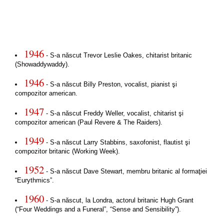
1946
- S-a născut Trevor Leslie Oakes, chitarist britanic
(Showaddywaddy).
1946
- S-a născut Billy Preston, vocalist, pianist şi
compozitor american.
1947
- S-a născut Freddy Weller, vocalist, chitarist şi
compozitor american (Paul Revere & The Raiders).
1949
- S-a născut Larry Stabbins, saxofonist, flautist şi
compozitor britanic (Working Week).
1952
- S-a născut Dave Stewart, membru britanic al formaţiei
“Eurythmics”.
1960
- S-a născut, la Londra, actorul britanic Hugh Grant
(“Four Weddings and a Funeral”, “Sense and Sensibility”).