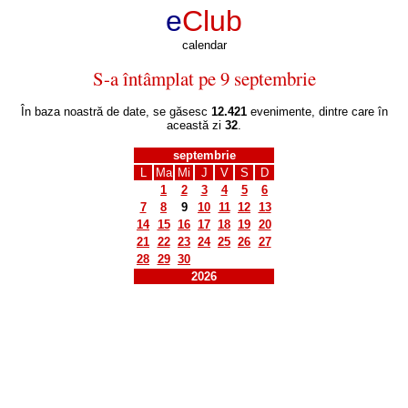
e
Club
calendar
S-a întâmplat pe 9 septembrie
În baza noastră de date, se găsesc
12.421
evenimente, dintre care în
această zi
32
.
septembrie
L
Ma
Mi
J
V
S
D
1
2
3
4
5
6
7
8
9
10
11
12
13
14
15
16
17
18
19
20
21
22
23
24
25
26
27
28
29
30
2026