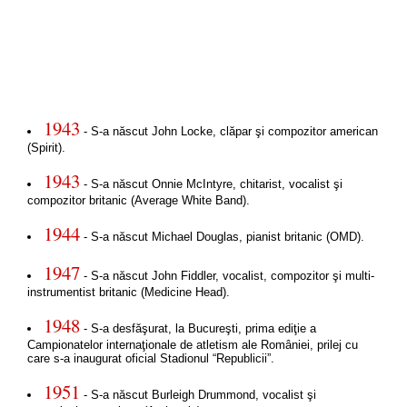
1943
- S-a născut John Locke, clăpar şi compozitor american
(Spirit).
1943
- S-a născut Onnie McIntyre, chitarist, vocalist şi
compozitor britanic (Average White Band).
1944
- S-a născut Michael Douglas, pianist britanic (OMD).
1947
- S-a născut John Fiddler, vocalist, compozitor şi multi-
instrumentist britanic (Medicine Head).
1948
- S-a desfăşurat, la Bucureşti, prima ediţie a
Campionatelor internaţionale de atletism ale României, prilej cu
care s-a inaugurat oficial Stadionul “Republicii”.
1951
- S-a născut Burleigh Drummond, vocalist şi