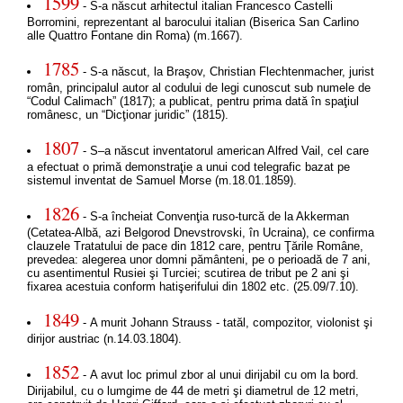
1599
- S-a născut arhitectul italian Francesco Castelli
Borromini, reprezentant al barocului italian (Biserica San Carlino
alle Quattro Fontane din Roma) (m.1667).
1785
- S-a născut, la Braşov, Christian Flechtenmacher, jurist
român, principalul autor al codului de legi cunoscut sub numele de
“Codul Calimach” (1817); a publicat, pentru prima dată în spaţiul
românesc, un “Dicţionar juridic” (1815).
1807
- S–a născut inventatorul american Alfred Vail, cel care
a efectuat o primă demonstraţie a unui cod telegrafic bazat pe
sistemul inventat de Samuel Morse (m.18.01.1859).
1826
- S-a încheiat Convenţia ruso-turcă de la Akkerman
(Cetatea-Albă, azi Belgorod Dnevstrovski, în Ucraina), ce confirma
clauzele Tratatului de pace din 1812 care, pentru Ţările Române,
prevedea: alegerea unor domni pământeni, pe o perioadă de 7 ani,
cu asentimentul Rusiei şi Turciei; scutirea de tribut pe 2 ani şi
fixarea acestuia conform hatişerifului din 1802 etc. (25.09/7.10).
1849
- A murit Johann Strauss - tatăl, compozitor, violonist şi
dirijor austriac (n.14.03.1804).
1852
- A avut loc primul zbor al unui dirijabil cu om la bord.
Dirijabilul, cu o lumgime de 44 de metri şi diametrul de 12 metri,