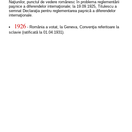
Naţiunilor, punctul de vedere românesc în problema reglementării
paşnice a diferendelor internaţionale; la 19.09.1925, Titulescu a
semnat Declaraţia pentru reglementarea paşnică a diferendelor
internaţionale.
1926
- România a votat, la Geneva, Convenţia referitoare la
sclavie (ratificată la 01.04.1931).