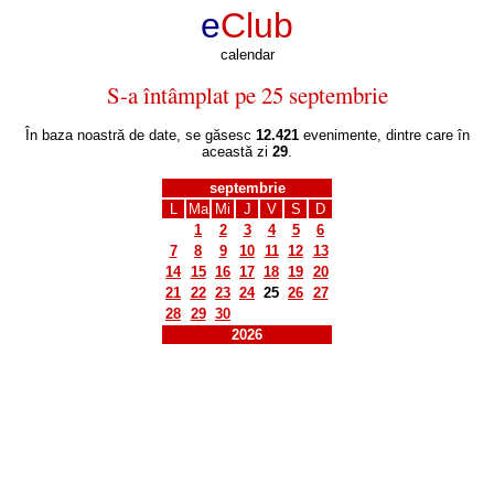
e
Club
calendar
S-a întâmplat pe 25 septembrie
În baza noastră de date, se găsesc
12.421
evenimente, dintre care în
această zi
29
.
septembrie
L
Ma
Mi
J
V
S
D
1
2
3
4
5
6
7
8
9
10
11
12
13
14
15
16
17
18
19
20
21
22
23
24
25
26
27
28
29
30
2026