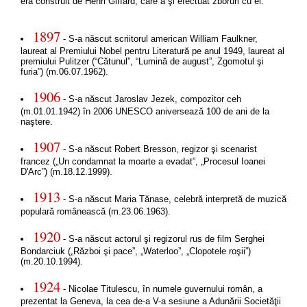
era construit de Henri Giffard, care a şi efectuat zboruri cu el.
1897
- S-a născut scriitorul american William Faulkner,
laureat al Premiului Nobel pentru Literatură pe anul 1949, laureat al
premiului Pulitzer (“Cătunul”, “Lumină de august”, Zgomotul şi
furia”) (m.06.07.1962).
1906
- S-a născut Jaroslav Jezek, compozitor ceh
(m.01.01.1942) în 2006 UNESCO aniversează 100 de ani de la
naştere.
1907
- S-a născut Robert Bresson, regizor şi scenarist
francez („Un condamnat la moarte a evadat”, „Procesul Ioanei
D'Arc”) (m.18.12.1999).
1913
- S-a născut Maria Tănase, celebră interpretă de muzică
populară românească (m.23.06.1963).
1920
- S-a născut actorul şi regizorul rus de film Serghei
Bondarciuk („Război şi pace”, „Waterloo”, „Clopotele roşii”)
(m.20.10.1994).
1924
- Nicolae Titulescu, în numele guvernului român, a
prezentat la Geneva, la cea de-a V-a sesiune a Adunării Societăţii