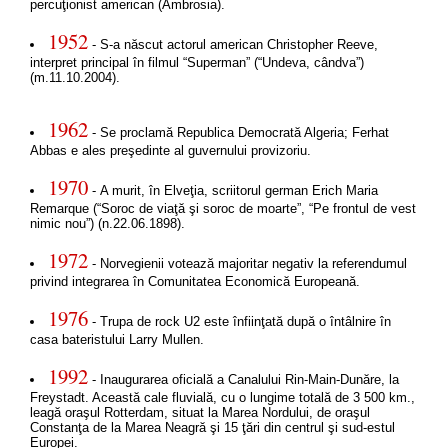
percuţionist american (Ambrosia).
1952
- S-a născut actorul american Christopher Reeve,
interpret principal în filmul “Superman” (“Undeva, cândva”)
(m.11.10.2004).
1962
- Se proclamă Republica Democrată Algeria; Ferhat
Abbas e ales preşedinte al guvernului provizoriu.
1970
- A murit, în Elveţia, scriitorul german Erich Maria
Remarque (“Soroc de viaţă şi soroc de moarte”, “Pe frontul de vest
nimic nou”) (n.22.06.1898).
1972
- Norvegienii votează majoritar negativ la referendumul
privind integrarea în Comunitatea Economică Europeană.
1976
- Trupa de rock U2 este înfiinţată după o întâlnire în
casa bateristului Larry Mullen.
1992
- Inaugurarea oficială a Canalului Rin-Main-Dunăre, la
Freystadt. Această cale fluvială, cu o lungime totală de 3 500 km.,
leagă oraşul Rotterdam, situat la Marea Nordului, de oraşul
Constanţa de la Marea Neagră şi 15 ţări din centrul şi sud-estul
Europei.