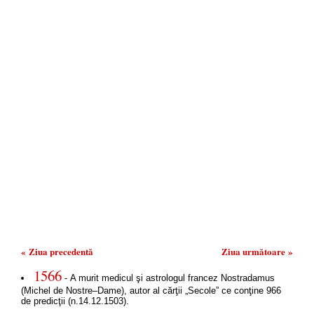
« Ziua precedentă
Ziua următoare »
1566
- A murit medicul şi astrologul francez Nostradamus
(Michel de Nostre–Dame), autor al cărţii „Secole” ce conţine 966
de predicţii (n.14.12.1503).