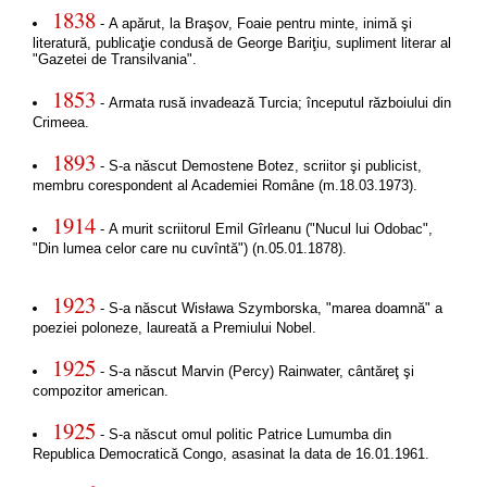
1838
- A apărut, la Braşov, Foaie pentru minte, inimă şi
literatură, publicaţie condusă de George Bariţiu, supliment literar al
"Gazetei de Transilvania".
1853
- Armata rusă invadează Turcia; începutul războiului din
Crimeea.
1893
- S-a născut Demostene Botez, scriitor şi publicist,
membru corespondent al Academiei Române (m.18.03.1973).
1914
- A murit scriitorul Emil Gîrleanu ("Nucul lui Odobac",
"Din lumea celor care nu cuvîntă") (n.05.01.1878).
1923
- S-a născut Wisława Szymborska, "marea doamnă" a
poeziei poloneze, laureată a Premiului Nobel.
1925
- S-a născut Marvin (Percy) Rainwater, cântăreţ şi
compozitor american.
1925
- S-a născut omul politic Patrice Lumumba din
Republica Democratică Congo, asasinat la data de 16.01.1961.