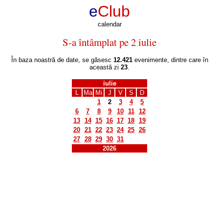
e
Club
calendar
S-a întâmplat pe 2 iulie
În baza noastră de date, se găsesc
12.421
evenimente, dintre care în
această zi
23
.
iulie
L
Ma
Mi
J
V
S
D
1
2
3
4
5
6
7
8
9
10
11
12
13
14
15
16
17
18
19
20
21
22
23
24
25
26
27
28
29
30
31
2026