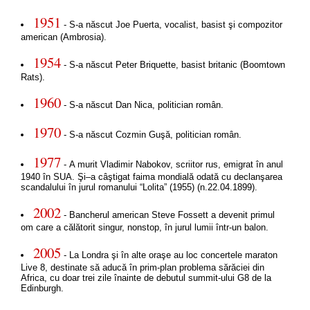
1951
- S-a născut Joe Puerta, vocalist, basist şi compozitor
american (Ambrosia).
1954
- S-a născut Peter Briquette, basist britanic (Boomtown
Rats).
1960
- S-a născut Dan Nica, politician român.
1970
- S-a născut Cozmin Guşă, politician român.
1977
- A murit Vladimir Nabokov, scriitor rus, emigrat în anul
1940 în SUA. Şi–a câştigat faima mondială odată cu declanşarea
scandalului în jurul romanului “Lolita” (1955) (n.22.04.1899).
2002
- Bancherul american Steve Fossett a devenit primul
om care a călătorit singur, nonstop, în jurul lumii într-un balon.
2005
- La Londra şi în alte oraşe au loc concertele maraton
Live 8, destinate să aducă în prim-plan problema sărăciei din
Africa, cu doar trei zile înainte de debutul summit-ului G8 de la
Edinburgh.