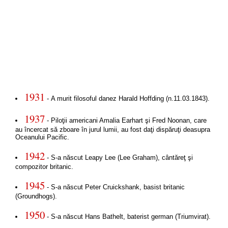
1931
- A murit filosoful danez Harald Hoffding (n.11.03.1843).
1937
- Piloţii americani Amalia Earhart şi Fred Noonan, care
au încercat să zboare în jurul lumii, au fost daţi dispăruţi deasupra
Oceanului Pacific.
1942
- S-a născut Leapy Lee (Lee Graham), cântăreţ şi
compozitor britanic.
1945
- S-a născut Peter Cruickshank, basist britanic
(Groundhogs).
1950
- S-a născut Hans Bathelt, baterist german (Triumvirat).