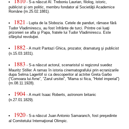
1810
- S-a născut Al. Treboniu Laurian, filolog, istoric,
publicist şi om politic, membru fondator al Societăţii Academice
Române (m.25.02.1881).
1821
- Lupta de la Slobozia. Cetele de panduri, rămase fără
Tudor Vladimirescu, au fost înfrânte de turci. Printre cei luaţi
prizonieri se afla şi Papa, fratele lui Tudor Vladimirescu. Este
sfârşitul revoluţiei.
1882
- A murit Pantazi Ghica, prozator, dramaturg şi publicist
(n.15.03.1831).
1883
- S-a născut actorul, scenaristul si regizorul suedez
Mauritz Stiller. A ramas în istoria cinematografului prin ecranizarile
dupa Selma Lagerlöf si ca descoperitor al actritei Greta Garbo
(“Comoara lui Arne”, “Zarul ursitei”, “Mama si fiica, “Hotel imperial”)
(m.08.11.1928).
1904
- A murit Isaac Roberts, astronom britanic
(n.27.01.1829).
1920
- S-a născut Juan Antonio Samaranch, fost preşedinte
al Comitetului Internaţional Olimpic.