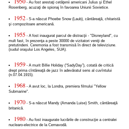
1950
- Au fost arestaţi cetăţenii americani Julius şi Ethel
Rosenberg, acuzaţi de spionaj în favoarea Uniunii Sovietice.
1952
- S-a născut Phoebe Snow (Laub), cântăreaţă, chitaristă
şi compozitoare americană.
1955
- A fost inaugurat parcul de distracţii - "Disneyland", cu
mult fast, în prezenţa a peste 30000 de vizitatori veniţi de
pretutindeni. Ceremonia a fost transmisă în direct de televiziune.
(sudul oraşului Los Angeles, SUA).
1959
- A murit Billie Holiday (“SadyDay”), cotată de critică
drept prima cîntăreaţă de jazz în adevăratul sens al cuvîntului
(n.07.04.1915).
1968
- A avut loc, la Londra, premiera filmului "Yellow
Submarine".
1970
- S-a născut Mandy (Amanda Luise) Smith, cântăreaţă
britanică.
1980
- Au fost inaugurate lucrările de construcţie a centralei
nuclearo-electrice de la Cernavodă.