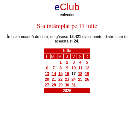
e
Club
calendar
S-a întâmplat pe 17 iulie
În baza noastră de date, se găsesc
12.421
evenimente, dintre care în
această zi
24
.
iulie
L
Ma
Mi
J
V
S
D
1
2
3
4
5
6
7
8
9
10
11
12
13
14
15
16
17
18
19
20
21
22
23
24
25
26
27
28
29
30
31
2026