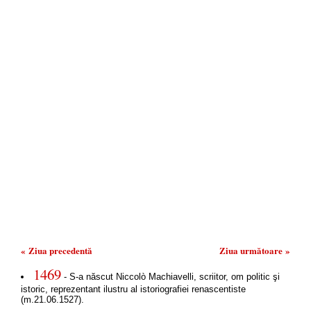
« Ziua precedentă
Ziua următoare »
1469
- S-a născut Niccolò Machiavelli, scriitor, om politic şi
istoric, reprezentant ilustru al istoriografiei renascentiste
(m.21.06.1527).