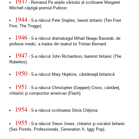
1937
- Romanul Pe aripile vântului al scriitoarei Margaret
Mitchell câştigă premiul Pulitzer.
1944
- S-a născut Pete Staples, basist britanic (Ten Foot
Five, The Troggs).
1946
- S-a născut dramaturgul Mihail Neagu Basarab, de
profesie medic; a tradus din teatrul lui Tristan Bernard.
1947
- S-a născut John Richardson, baterist britanic (The
Rubettes).
1950
- S-a născut Mary Hopkins, cântăreaţă britanică.
1951
- S-a născut Christopher (Geppert) Cross, cântăreţ,
chitarist şi compozitor american (Flash).
1954
- S-a născut scriitoarea Silvia Chiţimia.
1955
- S-a născut Steve Jones, chitarist şi vocalist britanic
(Sex Pistols, Professionals, Generation X, Iggy Pop).