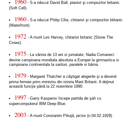
1960
- S-a născut David Ball, pianist şi compozitor britanic
(Soft Cell).
1960
- S-a născut Philip Cilia, chitarist şi compozitor btitanic
(Waterfront).
1972
- A murit Les Harvey, chitarist britanic (Stone The
Crows).
1975
- La vârsta de 13 ani si jumatate, Nadia Comaneci
devine campioana mondiala absoluta a Europei la gimnastica si
campioana continentala la sarituri, paralele si bârna.
1979
- Margaret Thatcher a câştigat alegerile şi a devenit
prima femeie prim–ministru din istoria Marii Britanii. A deţinut
această funcţie până la 22 noiembrie 1990.
1997
- Garry Kasparov începe partida de şah cu
supercomputerul IBM Deep Blue.
2003
- A murit Constantin Piliuţă, pictor (n.04.02.1929).