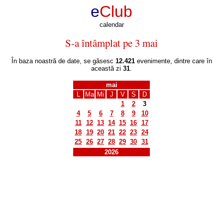
e
Club
calendar
S-a întâmplat pe 3 mai
În baza noastră de date, se găsesc
12.421
evenimente, dintre care în
această zi
31
.
mai
L
Ma
Mi
J
V
S
D
1
2
3
4
5
6
7
8
9
10
11
12
13
14
15
16
17
18
19
20
21
22
23
24
25
26
27
28
29
30
31
2026