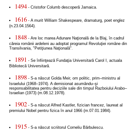
1494
- Cristofor Columb descoperă Jamaica.
1616
- A murit William Shakespeare, dramaturg, poet englez
(n.23.04.1564).
1848
- Are loc marea Adunare Naţională de la Blaj, în cadrul
căreia românii ardeleni au adoptat programul Revoluţiei române din
Transilvania, "Petiţiunea Naţională".
1891
- Se înfiinţează Fundaţia Universitară Carol I, actuala
Bibliotecă Universitară.
1898
- S-a născut Golda Meir, om politic, prim–ministru al
Israelului (1968–1974). A demisionat asumându–şi
responsabilitatea pentru deciziile sale din timpul Razboiului Arabo–
Israelian (1973) (m.08.12.1978).
1902
- S-a născut Alfred Kastler, fizician francez, laureat al
premiului Nobel pentru fizica în anul 1966 (m.07.01.1984).
1915
- S-a născut scriitorul Corneliu Bărbulescu.