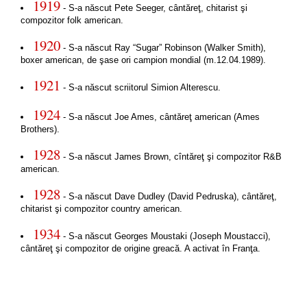
1919
- S-a născut Pete Seeger, cântăreţ, chitarist şi
compozitor folk american.
1920
- S-a născut Ray “Sugar” Robinson (Walker Smith),
boxer american, de şase ori campion mondial (m.12.04.1989).
1921
- S-a născut scriitorul Simion Alterescu.
1924
- S-a născut Joe Ames, cântăreţ american (Ames
Brothers).
1928
- S-a născut James Brown, cîntăreţ şi compozitor R&B
american.
1928
- S-a născut Dave Dudley (David Pedruska), cântăreţ,
chitarist şi compozitor country american.
1934
- S-a născut Georges Moustaki (Joseph Moustacci),
cântăreţ şi compozitor de origine greacă. A activat în Franţa.