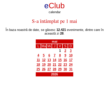
e
Club
calendar
S-a întâmplat pe 1 mai
În baza noastră de date, se găsesc
12.421
evenimente, dintre care în
această zi
28
.
mai
L
Ma
Mi
J
V
S
D
1
2
3
4
5
6
7
8
9
10
11
12
13
14
15
16
17
18
19
20
21
22
23
24
25
26
27
28
29
30
31
2026