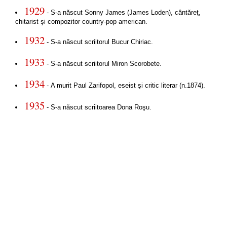
1929
- S-a născut Sonny James (James Loden), cântăreţ,
chitarist şi compozitor country-pop american.
1932
- S-a născut scriitorul Bucur Chiriac.
1933
- S-a născut scriitorul Miron Scorobete.
1934
- A murit Paul Zarifopol, eseist şi critic literar (n.1874).
1935
- S-a născut scriitoarea Dona Roşu.