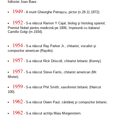
folkistei Joan Baez.
1949
- A murit Gheorghe Petraşcu, pictor (n.28.11.1872).
1952
- S-a născut Ramon Y Cajal, biolog şi histolog spaniol;
Premiul Nobel pentru medicină pe 1906, împreună cu italianul
Camillo Golgi (m.1934).
1954
- S-a născut Ray Parker Jr., chitarist, vocalist şi
compozitor american (Raydio).
1957
- S-a născut Rick Driscoll, chitarist britanic (Kenny).
1957
- S-a născut Steve Farris, chitarist american (Mr.
Mister).
1959
- S-a născut Phil Smith, saxofonist britanic (Haircut
100).
1962
- S-a născut Owen Paul, cântăreţ şi compozitor britanic.
1962
- S-a născut actriţa Maia Morgenstern.