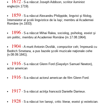
1672
- S-a născut Joseph Addison, scriitor iluminist
englez(m.1719).
1859
- S-a născut Alexandru Philippide, lingvist şi filolog,
întemeietor al şcolii lingvistice de la Iaşi; membru al Academiei
Române (m.1933).
1896
- S-a născut Mihai Ralea, sociolog, psiholog, eseist şi
om politic, membru al Academiei Române (m.17.08.1964).
1904
- A murit Antonin Dvořák, compozitor ceh; împreună cu
Bedrich Smetana, a pus bazele şcolii muzicale naţionale cehe
(n.08.09.1841).
1916
- S-a născut Glenn Ford (Gwyelyn Samuel Newton),
actor american
1916
- S-a născut actorul american de film Glenn Ford.
1917
- S-a născut actriţa franceză Danielle Darrieux.
1928
- S-a născut Ion Ianoşi, critic literar, eseist şi estetician.