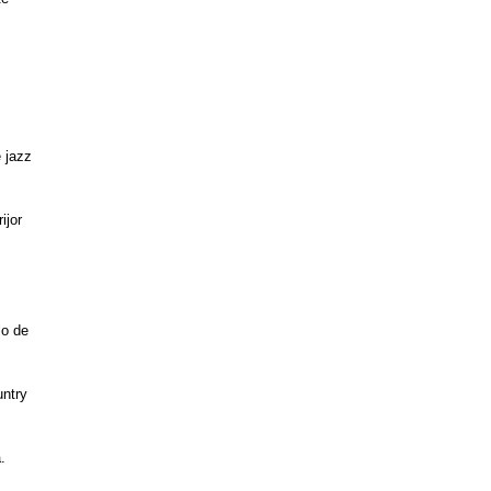
e jazz
ijor
lo de
untry
.