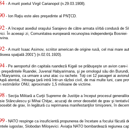
84
- A murit poetul Virgil Carianopol (n.29.03.1908).
90
- Ion Raţiu este ales preşedinte al PNŢCD.
92
- A început asediul oraşului Sarajevo de către armata sîrbă condusă de S
vici. În aceeaşi zi, Comunitatea europeană recunoştea independenţa Bosniei-
ovina.
92
- A murit Isaac Asimov, scriitor american de origine rusă, cel mai mare au
iseea spaţială 2001”) (n.02.01.1920).
94
- Pe aeroportul din capitala ruandeză Kigali se prăbuşeşte un avion care-i
e preşedintele Ruandei, Juvenal Habyarimana, şi pe omologul său din Burundi
 Ntaryamira, ca urmare a unui atac cu rachete. Toţi cei 12 pasageri ai avionul
După atentat, întreaga ţară intră într-un război civil, de mai multe luni, care pr
 estimărilor ONU, aproximativ 1,5 milioane de victime.
98
- Secţia Militară a Curţii Supreme de Justiţie a început procesul generalilo
ie Stănculescu şi Mihai Chiţac, acuzaţi de omor deosebit de grav şi tentativă
osebit de grav, în legătură cu reprimarea manifestanţilor timişoreni, în decem
99
- NATO respinge ca insuficientă propunerea de încetare a focului făcută d
intele iugoslav, Slobodan Miloşevici. Aviaţia NATO bombardează regiunea capi