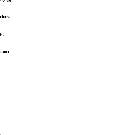
746, se
Moldova
e”,
a unor
.
te