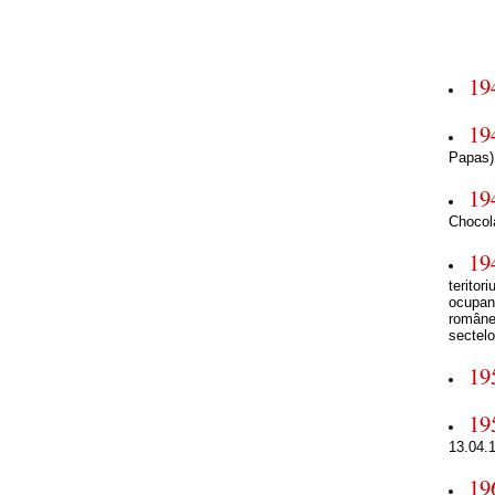
19
19
Papas)
19
Chocol
19
teritor
ocupanţ
româneş
sectelor
19
19
13.04.
19