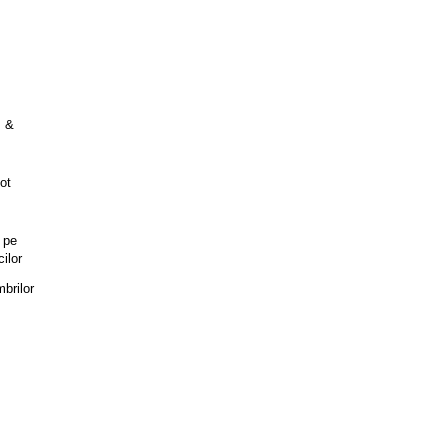
s &
ot
e pe
cilor
mbrilor