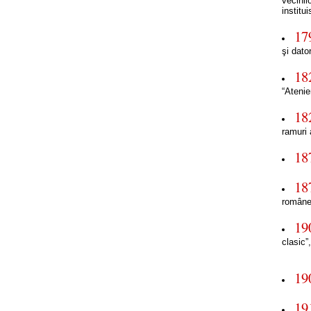
vecinil
institu
17
şi dato
18
“Atenie
18
ramuri 
18
18
române 
19
clasic”
19
19