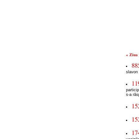
« Ziua
88
slavon
11
partici
s-a răs
15
15
17