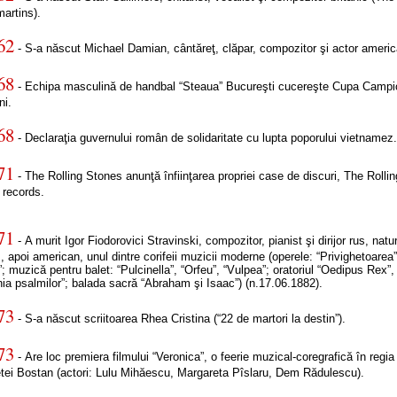
artins).
62
- S-a născut Michael Damian, cântăreţ, clăpar, compozitor şi actor americ
68
- Echipa masculină de handbal “Steaua” Bucureşti cucereşte Cupa Campio
ni.
68
- Declaraţia guvernului român de solidaritate cu lupta poporului vietnamez
71
- The Rolling Stones anunţă înfiinţarea propriei case de discuri, The Rollin
 records.
71
- A murit Igor Fiodorovici Stravinski, compozitor, pianist şi dirijor rus, natu
, apoi american, unul dintre corifeii muzicii moderne (operele: “Privighetoarea”
; muzică pentru balet: “Pulcinella”, “Orfeu”, “Vulpea”; oratoriul “Oedipus Rex”,
ia psalmilor”; balada sacră “Abraham şi Isaac”) (n.17.06.1882).
73
- S-a născut scriitoarea Rhea Cristina (“22 de martori la destin”).
73
- Are loc premiera filmului “Veronica”, o feerie muzical-coregrafică în regia
etei Bostan (actori: Lulu Mihăescu, Margareta Pîslaru, Dem Rădulescu).