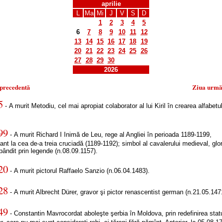
aprilie
L
Ma
Mi
J
V
S
D
1
2
3
4
5
6
7
8
9
10
11
12
13
14
15
16
17
18
19
20
21
22
23
24
25
26
27
28
29
30
2026
 precedentă
Ziua urmă
5
- A murit Metodiu, cel mai apropiat colaborator al lui Kiril în crearea alfabetu
99
- A murit Richard I Inimă de Leu, rege al Angliei în perioada 1189-1199,
pant la cea de-a treia cruciadă (1189-1192); simbol al cavalerului medieval, glor
pândit prin legende (n.08.09.1157).
20
- A murit pictorul Raffaelo Sanzio (n.06.04.1483).
28
- A murit Albrecht Dürer, gravor şi pictor renascentist german (n.21.05.147
49
- Constantin Mavrocordat aboleşte şerbia în Moldova, prin redefinirea statu