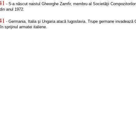
41
- S-a născut naistul Gheorghe Zamfir, membru al Societăţii Compozitorilor
din anul 1972.
41
- Germania, Italia şi Ungaria atacă Iugoslavia. Trupe germane invadează 
în sprijinul armatei italiene.