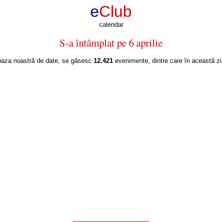
e
Club
calendar
S-a întâmplat pe 6 aprilie
baza noastră de date, se găsesc
12.421
evenimente, dintre care în această z