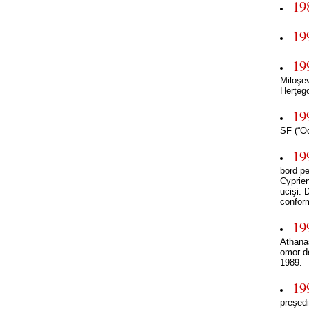
19
19
19
Miloşe
Herţeg
19
SF (“Od
19
bord p
Cyprien
ucişi. 
conform
19
Athanas
omor de
1989.
19
preşed