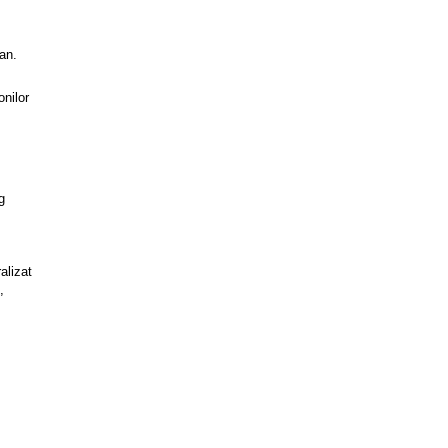
an.
nilor
.
g
ralizat
,