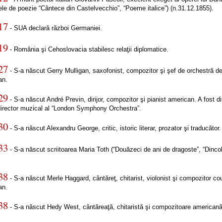
le de poezie “Cântece din Castelvecchio”, “Poeme italice”) (n.31.12.1855).
17
- SUA declară război Germaniei.
19
- România şi Cehoslovacia stabilesc relaţii diplomatice.
27
- S-a născut Gerry Mulligan, saxofonist, compozitor şi şef de orchestră d
an.
29
- S-a născut André Previn, dirijor, compozitor şi pianist american. A fost dir
 director muzical al “London Symphony Orchestra”.
30
- S-a născut Alexandru George, critic, istoric literar, prozator şi traducător.
33
- S-a născut scriitoarea Maria Toth (“Douăzeci de ani de dragoste”, “Dinco
38
- S-a născut Merle Haggard, cântăreţ, chitarist, violonist şi compozitor co
an.
38
- S-a născut Hedy West, cântăreaţă, chitaristă şi compozitoare americană