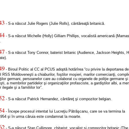
43
- S-a născut Julie Rogers (Julie Rolls), cântăreaţă britanică.
44
- S-a născut Michelle (Holly) Gilliam Phillips, vocalistă americană (Mama
.
47
- S-a născut Tony Connor, baterist britanic (Audience, Jackson Heights, H
ate).
49
- Biroul Politic al CC al PCUS adoptă hotărîrea “cu privire la deportarea d
iul RSS Moldoveneşti a chiaburilor, foştilor moşieri, marilor comercianţi, compli
ilor germani, persoanelor care au colaborat cu organele de poliţie germane şi
ti, a membrilor partidelor şi organizaţiilor profasciste, a gardiştilor albi, a me
 ilegale şi a familiilor lor”.
52
- S-a născut Patrick Hernandez, cântăreţ şi compozitor belgian.
54
- Începe procesul intentat lui Lucreţiu Pătrăşcanu, care se va termina la
1954 şi în urma căruia este condamnat la moarte.
62
- S-a născut Stan Cullimore, chitarist, vocalist şi compozitor britanic (The