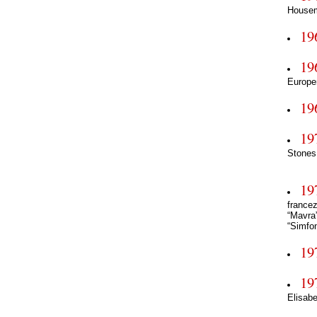
Housem
19
19
Europe
19
19
Stones
19
francez
“Mavra”
“Simfon
19
19
Elisab