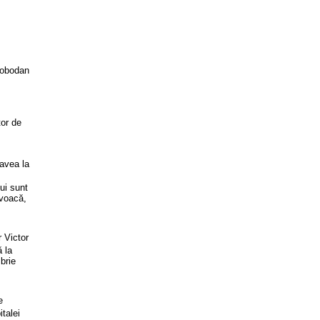
lobodan
tor de
 avea la
,
ui sunt
ovoacă,
r Victor
 la
brie
e
talei