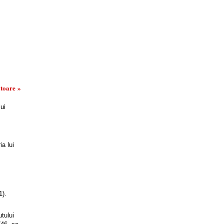
toare »
lui
ia lui
1).
tului