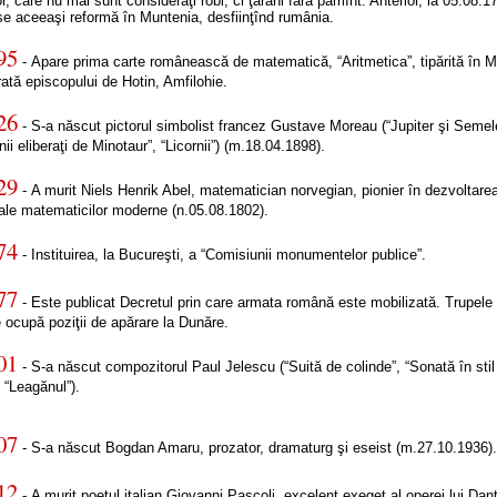
or, care nu mai sunt consideraţi robi, ci ţărani fără pămînt. Anterior, la 05.08.1
ise aceeaşi reformă în Muntenia, desfiinţînd rumânia.
95
- Apare prima carte românească de matematică, “Aritmetica”, tipărită în 
rată episcopului de Hotin, Amfilohie.
26
- S-a născut pictorul simbolist francez Gustave Moreau (“Jupiter şi Semel
nii eliberaţi de Minotaur”, “Licornii”) (m.18.04.1898).
29
- A murit Niels Henrik Abel, matematician norvegian, pionier în dezvoltare
ale matematicilor moderne (n.05.08.1802).
74
- Instituirea, la Bucureşti, a “Comisiunii monumentelor publice”.
77
- Este publicat Decretul prin care armata română este mobilizată. Trupele
ocupă poziţii de apărare la Dunăre.
01
- S-a născut compozitorul Paul Jelescu (“Suită de colinde”, “Sonată în stil
, “Leagănul”).
07
- S-a născut Bogdan Amaru, prozator, dramaturg şi eseist (m.27.10.1936)
12
- A murit poetul italian Giovanni Pascoli, excelent exeget al operei lui Dan