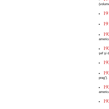
(volume
19
19
19
americ
19
şef şi
19
19
prag”).
19
americ
19