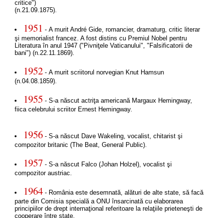
critice")
(n.21.09.1875).
1951
- A murit André Gide, romancier, dramaturg, critic literar
şi memorialist francez. A fost distins cu Premiul Nobel pentru
Literatura în anul 1947 ("Pivniţele Vaticanului", "Falsificatorii de
bani") (n.22.11.1869).
1952
- A murit scriitorul norvegian Knut Hamsun
(n.04.08.1859).
1955
- S-a născut actriţa americană Margaux Hemingway,
fiica celebrului scriitor Ernest Hemingway.
1956
- S-a născut Dave Wakeling, vocalist, chitarist şi
compozitor britanic (The Beat, General Public).
1957
- S-a născut Falco (Johan Holzel), vocalist şi
compozitor austriac.
1964
- România este desemnată, alături de alte state, să facă
parte din Comisia specială a ONU însarcinată cu elaborarea
principiilor de drept internaţional referitoare la relaţiile prieteneşti de
cooperare între state.