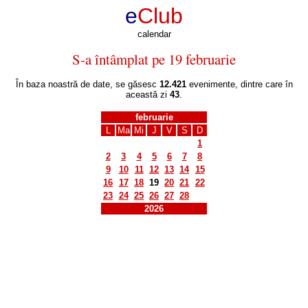
e
Club
calendar
S-a întâmplat pe 19 februarie
În baza noastră de date, se găsesc
12.421
evenimente, dintre care în
această zi
43
.
februarie
L
Ma
Mi
J
V
S
D
1
2
3
4
5
6
7
8
9
10
11
12
13
14
15
16
17
18
19
20
21
22
23
24
25
26
27
28
2026