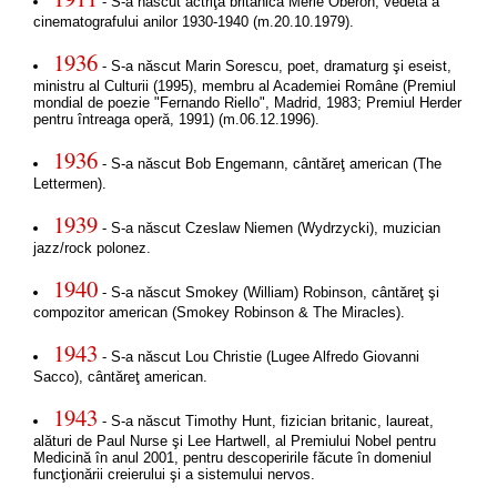
- S-a născut actriţa britanică Merle Oberon, vedetă a
cinematografului anilor 1930-1940 (m.20.10.1979).
1936
- S-a născut Marin Sorescu, poet, dramaturg şi eseist,
ministru al Culturii (1995), membru al Academiei Române (Premiul
mondial de poezie "Fernando Riello", Madrid, 1983; Premiul Herder
pentru întreaga operă, 1991) (m.06.12.1996).
1936
- S-a născut Bob Engemann, cântăreţ american (The
Lettermen).
1939
- S-a născut Czeslaw Niemen (Wydrzycki), muzician
jazz/rock polonez.
1940
- S-a născut Smokey (William) Robinson, cântăreţ şi
compozitor american (Smokey Robinson & The Miracles).
1943
- S-a născut Lou Christie (Lugee Alfredo Giovanni
Sacco), cântăreţ american.
1943
- S-a născut Timothy Hunt, fizician britanic, laureat,
alături de Paul Nurse şi Lee Hartwell, al Premiului Nobel pentru
Medicină în anul 2001, pentru descoperirile făcute în domeniul
funcţionării creierului şi a sistemului nervos.