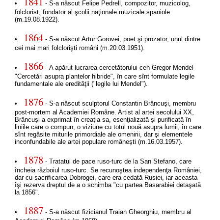
1841
- S-a născut Felipe Pedrell, compozitor, muzicolog,
folclorist, fondator al şcolii naţionale muzicale spaniole
(m.19.08.1922).
1864
- S-a născut Artur Gorovei, poet şi prozator, unul dintre
cei mai mari folclorişti români (m.20.03.1951).
1866
- A apărut lucrarea cercetătorului ceh Gregor Mendel
"Cercetări asupra plantelor hibride", în care sînt formulate legile
fundamentale ale eredităţii ("legile lui Mendel").
1876
- S-a născut sculptorul Constantin Brâncuşi, membru
post-mortem al Academiei Române. Artist al artei secolului XX,
Brâncuşi a exprimat în creaţia sa, esenţializată şi purificată în
liniile care o compun, o viziune cu totul nouă asupra lumii, în care
sînt regăsite miturile primordiale ale omenirii, dar şi elementele
inconfundabile ale artei populare româneşti (m.16.03.1957).
1878
- Tratatul de pace ruso-turc de la San Stefano, care
încheia războiul ruso-turc. Se recunoştea independenţa României,
dar cu sacrificarea Dobrogei, care era cedată Rusiei, iar aceasta
îşi rezerva dreptul de a o schimba "cu partea Basarabiei detaşată
la 1856".
1887
- S-a născut fizicianul Traian Gheorghiu, membru al