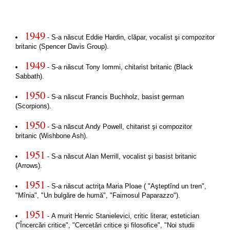
1949
- S-a născut Eddie Hardin, clăpar, vocalist şi compozitor
britanic (Spencer Davis Group).
1949
- S-a născut Tony Iommi, chitarist britanic (Black
Sabbath).
1950
- S-a născut Francis Buchholz, basist german
(Scorpions).
1950
- S-a născut Andy Powell, chitarist şi compozitor
britanic (Wishbone Ash).
1951
- S-a născut Alan Merrill, vocalist şi basist britanic
(Arrows).
1951
- S-a născut actriţa Maria Ploae ( "Aşteptînd un tren",
"Mînia", "Un bulgăre de humă", "Faimosul Paparazzo").
1951
- A murit Henric Stanielevici, critic literar, estetician
("Încercări critice", "Cercetări critice şi filosofice", "Noi studii