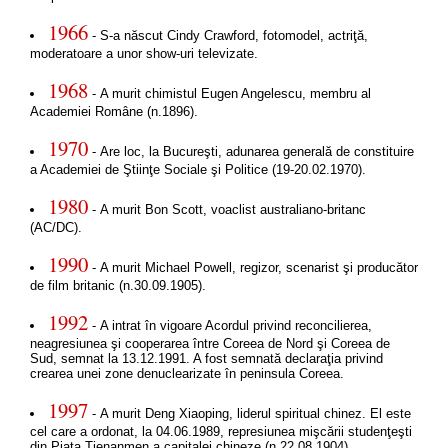
1966
- S-a născut Cindy Crawford, fotomodel, actriţă,
moderatoare a unor show-uri televizate.
1968
- A murit chimistul Eugen Angelescu, membru al
Academiei Române (n.1896).
1970
- Are loc, la Bucureşti, adunarea generală de constituire
a Academiei de Ştiinţe Sociale şi Politice (19-20.02.1970).
1980
- A murit Bon Scott, voaclist australiano-britanc
(AC/DC).
1990
- A murit Michael Powell, regizor, scenarist şi producător
de film britanic (n.30.09.1905).
1992
- A intrat în vigoare Acordul privind reconcilierea,
neagresiunea şi cooperarea între Coreea de Nord şi Coreea de
Sud, semnat la 13.12.1991. A fost semnată declaraţia privind
crearea unei zone denuclearizate în peninsula Coreea.
1997
- A murit Deng Xiaoping, liderul spiritual chinez. El este
cel care a ordonat, la 04.06.1989, represiunea mişcării studenţeşti
din Piaţa Tienanmen a capitalei chineze (n.22.08.1904).