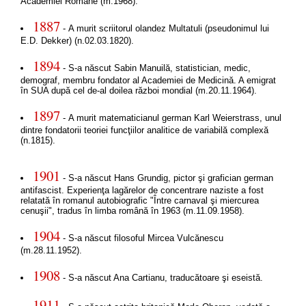
Academiei Române (m.1968).
1887
- A murit scriitorul olandez Multatuli (pseudonimul lui
E.D. Dekker) (n.02.03.1820).
1894
- S-a născut Sabin Manuilă, statistician, medic,
demograf, membru fondator al Academiei de Medicină. A emigrat
în SUA după cel de-al doilea război mondial (m.20.11.1964).
1897
- A murit matematicianul german Karl Weierstrass, unul
dintre fondatorii teoriei funcţiilor analitice de variabilă complexă
(n.1815).
1901
- S-a născut Hans Grundig, pictor şi grafician german
antifascist. Experienţa lagărelor de concentrare naziste a fost
relatată în romanul autobiografic "Între carnaval şi miercurea
cenuşii", tradus în limba română în 1963 (m.11.09.1958).
1904
- S-a născut filosoful Mircea Vulcănescu
(m.28.11.1952).
1908
- S-a născut Ana Cartianu, traducătoare şi eseistă.
1911